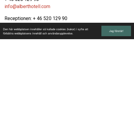
info@alberthotell.com
Receptionen: + 46 520 129 90
info@alberthotell.com
Den här webbplatsen innehåller så kallade cookies (kakor) i syfte att
Jag förstår!
förbättra webbplatsens innehåll och användarupplevelse.
Restaurangen: +46 520 129 90
restaurangen@alberthotell.com
Köket: +46 520 129 67
koket@alberthotell.com
Bröllop & Fest: + 46 520 129 90
brollop@alberthotell.com
Avstånd
Trollhättan airport: 8 km
Landvetter airport : 97 km
Train station: 1,6 km
City center : 500 meter