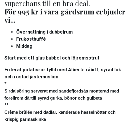
superchans till en bra deal.
För 995 kr i våra gårdsrum erbjuder
vi...
Övernattning i dubbelrum
Frukostbuffé
Middag
Start med ett glas bubbel och löjromsstrut
Friterat potatisrör fylld med Alberts råbiff, syrad lök
och rostad jästemuslion
*
Sirdalsöring serverat med sandefjordsås monterad med
forellrom därtill syrad gurka, bönor och gulbeta
**
Crème brûlée med dadlar, kanderade hasselnötter och
krispig parmaskinka