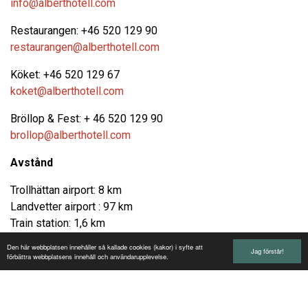
info@alberthotell.com
Restaurangen: +46 520 129 90
restaurangen@alberthotell.com
Köket: +46 520 129 67
koket@alberthotell.com
Bröllop & Fest: + 46 520 129 90
brollop@alberthotell.com
Avstånd
Trollhättan airport: 8 km
Landvetter airport : 97 km
Train station: 1,6 km
City center : 500 meter
Den här webbplatsen innehåller så kallade cookies (kakor) i syfte att
Jag förstår!
Gothenburg : 76 km
förbättra webbplatsens innehåll och användarupplevelse.
Vänersborg: 13 km
Uddevalla: 30 km
Smögen: 90 km